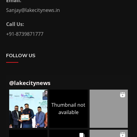
Email:
Sanjay@lakecitynews.in
Call Us:
+91-8739871777
FOLLOW US
@
lakecitynews
Thumbnail not
available