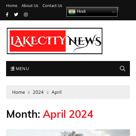
Home
About Us
Contact Us
Hindi
MENU
Home
2024
April
Month:
April 2024