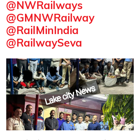
@NWRailways
@GMNWRailway
@RailMinIndia
@RailwaySeva