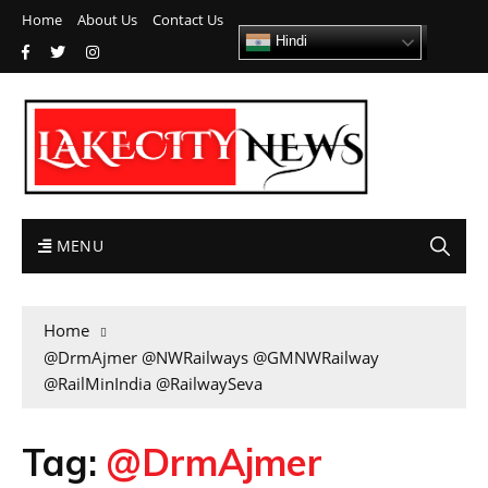
Home
About Us
Contact Us
Hindi
MENU
Home
@DrmAjmer @NWRailways @GMNWRailway
@RailMinIndia @RailwaySeva
Tag:
@DrmAjmer