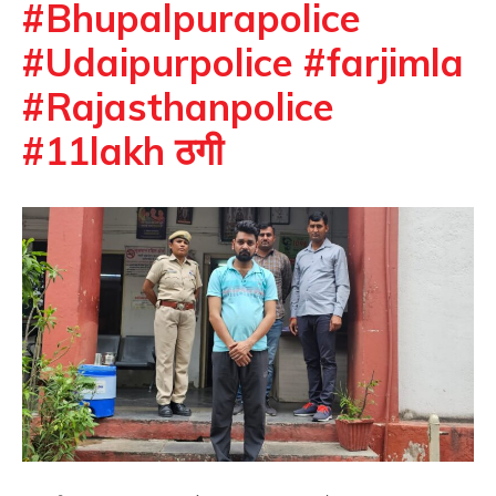
#Bhupalpurapolice
#Udaipurpolice #farjimla
#Rajasthanpolice
#11lakh ठगी