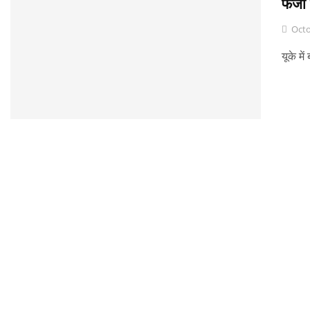
फर्जी
Octo
यूके मे