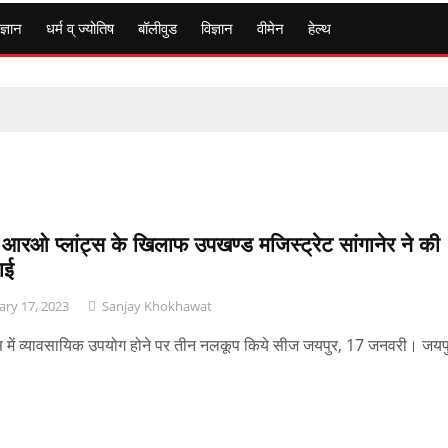
ज्ञान
धर्म व् ज्योतिष
बॉलीवुड
विज्ञान
वीमेन
हेल्थ
आरओ प्लांट्स के खिलाफ उपखण्ड मजिस्ट्रेट सांगानेर ने की
वाई
ary 17, 2023
Sanjay Khokhawat
ट्स में व्यावसायिक उपयोग होने पर तीन नलकूप किये सीज जयपुर, 17 जनवरी। जयप