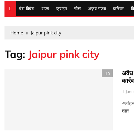
देश-विदेश
राज्य
क्राइम
खेल
अज़ब-गज़ब
करियर
वि
Home
Jaipur pink city
Tag:
Jaipur pink city
अवैध 
0
कार्र
Janu
-प्लां
शहर