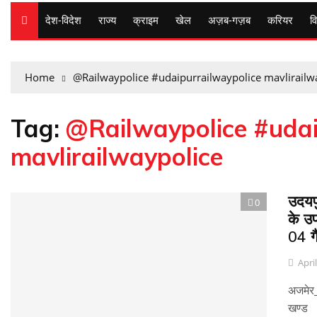
देश-विदेश
राज्य
क्राइम
खेल
अज़ब-गज़ब
करियर
वि
Home
@Railwaypolice #udaipurrailwaypolice mavlirailw
Tag:
@Railwaypolice #udai
mavlirailwaypolice
उदयपु
0
के उप
04 गै
Apri
अजमेर_
खण्ड