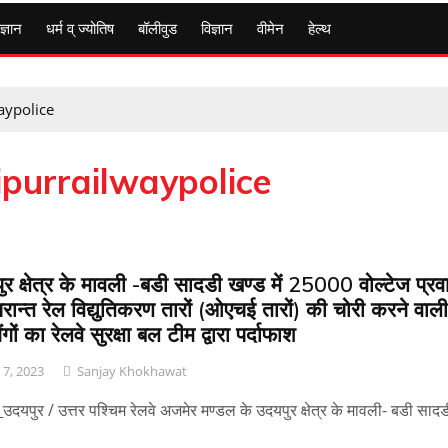
ज्ञान
धर्म व् ज्योतिष
बॉलीवुड
विज्ञान
वीमेन
हेल्थ
aypolice
purrailwaypolice
र क्षेत्र के मावली -बडी सादडी खण्ड में 25000 वोल्टेज प्रव
रान्त रेल विद्युतिकरण तारों (ओएचई तारों) की चोरी करने वाली
ंगों का रेलवे सुरक्षा बल टीम द्वारा पर्दाफाश
l 7, 2023
Sanjay Khokhawat
उदयपुर / उत्तर पश्चिम रेलवे अजमेर मण्डल के उदयपुर क्षेत्र के मावली- बडी साद