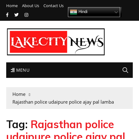
Home
About Us
Contact Us
Hindi
MENU
Home
Rajasthan police udaipure police ajay pal lamba
Tag:
Rajasthan police
udaipure police ajay pal