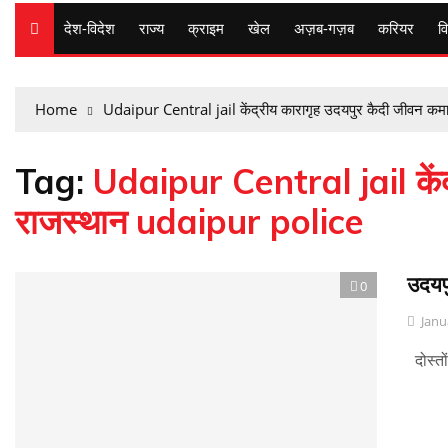
देश-विदेश
राज्य
क्राइम
खेल
अज़ब-गज़ब
करियर
वि
Home
Udaipur Central jail केंद्रीय कारागृह उदयपुर कैदी जीवन क
Tag:
Udaipur Central jail केंद
राजस्थान udaipur police
उदयपु
0
Janu
दोस्तों