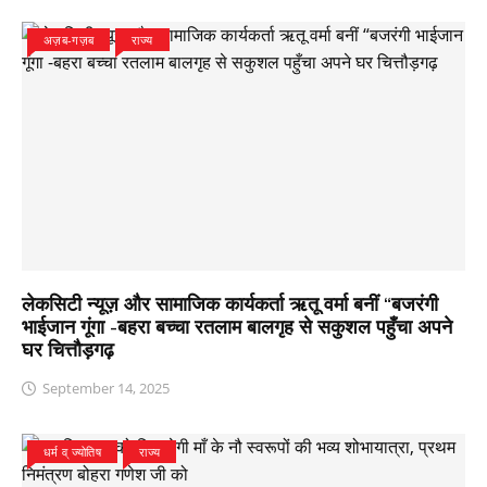
अज़ब-गज़ब
राज्य
लेकसिटी न्यूज़ और सामाजिक कार्यकर्ता ऋतू वर्मा बनीं “बजरंगी
भाईजान गूंगा -बहरा बच्चा रतलाम बालगृह से सकुशल पहुँचा अपने
घर चित्तौड़गढ़
September 14, 2025
धर्म व् ज्योतिष
राज्य