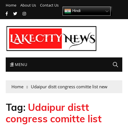
Home
About Us
Contact Us
Hindi
MENU
Home
Udaipur distt congress comitte list new
Tag:
Udaipur distt
congress comitte list