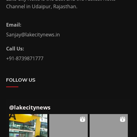
Channel in Udaipur, Rajasthan.
Email:
Sanjay@lakecitynews.in
Call Us:
+91-8739871777
FOLLOW US
@
lakecitynews