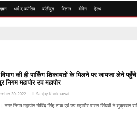
ज्ञान
धर्म व् ज्योतिष
बॉलीवुड
विज्ञान
वीमेन
हेल्थ
विभाग की ही पार्किंग शिकायतों के मिलने पर जायजा लेने पहुँचे
ुर निगम महापोर उप महापोर
mber 30, 2022
Sanjay Khokhawat
। नगर निगम महापौर गोविंद सिंह टाक एवं उप महापौर पारस सिंघवी ने शुक्रवार रात