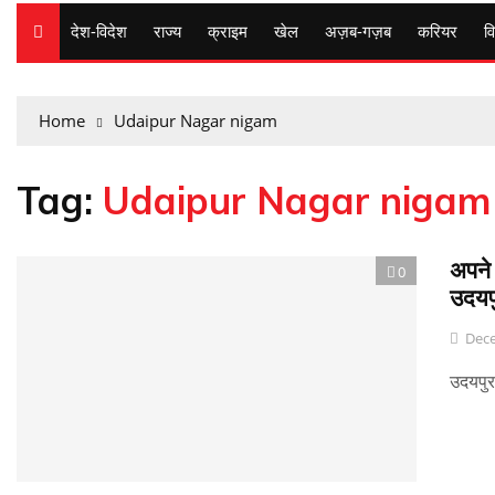
देश-विदेश
राज्य
क्राइम
खेल
अज़ब-गज़ब
करियर
वि
Home
Udaipur Nagar nigam
Tag:
Udaipur Nagar nigam
अपने 
0
उदयप
Dece
उदयपुर