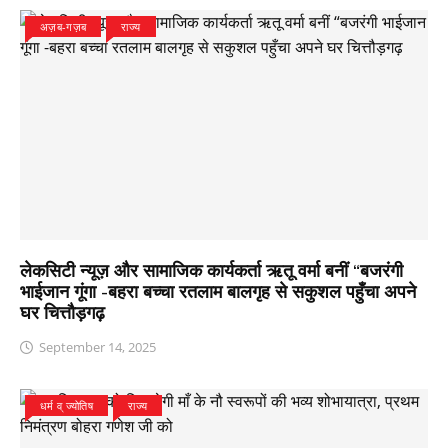
अज़ब-गज़ब
राज्य
लेकसिटी न्यूज़ और सामाजिक कार्यकर्ता ऋतू वर्मा बनीं “बजरंगी
भाईजान गूंगा -बहरा बच्चा रतलाम बालगृह से सकुशल पहुँचा अपने
घर चित्तौड़गढ़
September 14, 2025
धर्म व् ज्योतिष
राज्य