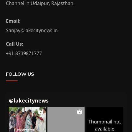
Channel in Udaipur, Rajasthan.
Email:
Sanjay@lakecitynews.in
Call Us:
+91-8739871777
FOLLOW US
@
lakecitynews
Thumbnail not
available