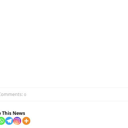
Comments:
0
e This News