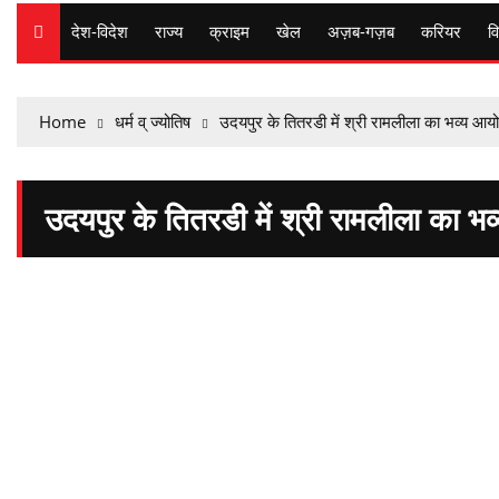
देश-विदेश
राज्य
क्राइम
खेल
अज़ब-गज़ब
करियर
वि
Home
धर्म व् ज्योतिष
उदयपुर के तितरडी में श्री रामलीला का भव्य 
उदयपुर के तितरडी में श्री रामलीला का