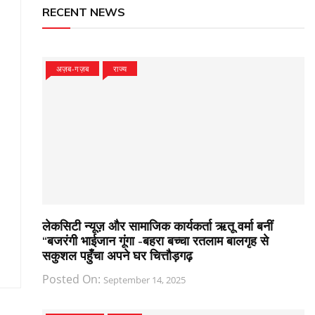
RECENT NEWS
अज़ब-गज़ब
राज्य
लेकसिटी न्यूज़ और सामाजिक कार्यकर्ता ऋतू वर्मा बनीं
“बजरंगी भाईजान गूंगा -बहरा बच्चा रतलाम बालगृह से
सकुशल पहुँचा अपने घर चित्तौड़गढ़
Posted On:
September 14, 2025