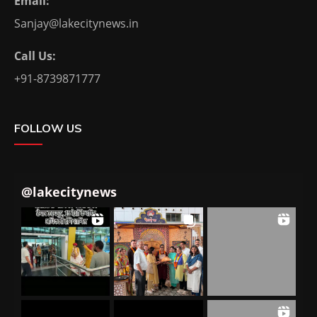
Email:
Sanjay@lakecitynews.in
Call Us:
+91-8739871777
FOLLOW US
@
lakecitynews