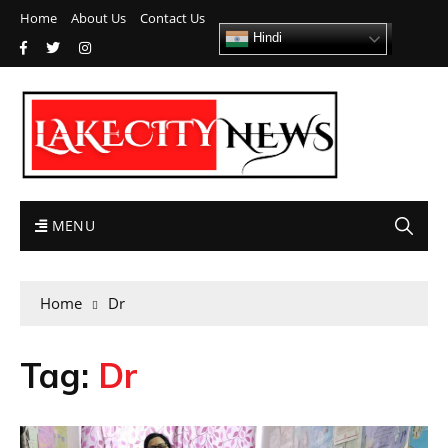
Home
About Us
Contact Us
Hindi
MENU
Home
Dr
Tag:
Dr