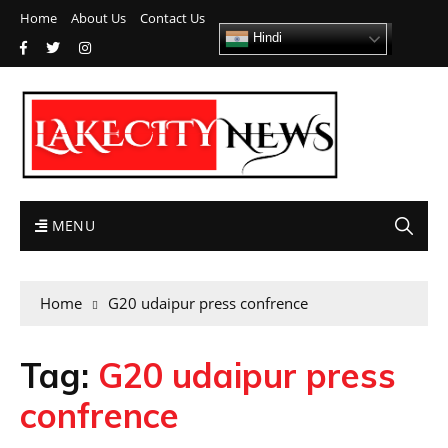
Home
About Us
Contact Us
Hindi
MENU
Home
G20 udaipur press confrence
Tag:
G20 udaipur press
confrence