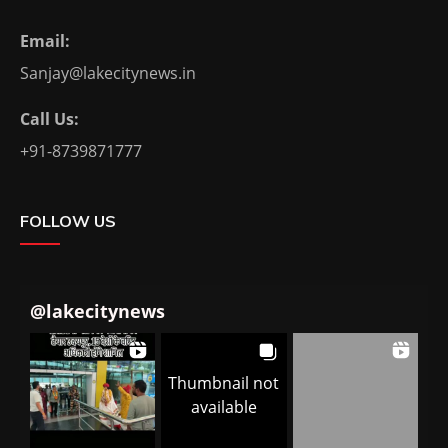
Email:
Sanjay@lakecitynews.in
Call Us:
+91-8739871777
FOLLOW US
@
lakecitynews
Thumbnail not
available