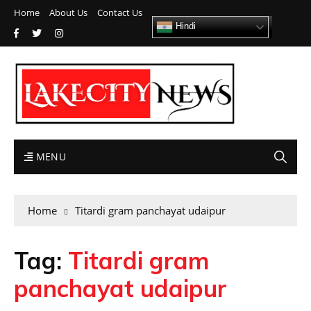
Home
About Us
Contact Us
Hindi
MENU
Home
Titardi gram panchayat udaipur
Tag:
Titardi gram
panchayat udaipur