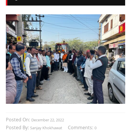
Posted On:
December 22, 2022
Posted By:
Comments:
Sanjay Khokhawat
0