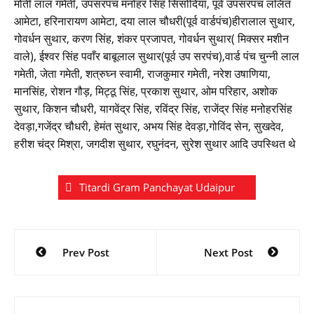
मोती लाल गमेती, उपसरपंच मनोहर सिंह सिसोदिया, पूर्व उपसरपंच ललित
आमेटा, हरिनारायण आमेटा, दया लाल चौधरी(पूर्व वार्डपंच)हीरालाल सुथार,
गोवर्धन सुथार, करण सिंह, शंकर प्रजापत, गोवर्धन सुथार( मिक्सर मशीन
वाले), ईश्वर सिंह पवाँर बाबूलाल सुथार(पूर्व उप सरपंच),वार्ड पंच चुन्नी लाल
गमेती, जेता गमेती, शत्रुघ्न स्वामी, राजकुमार गमेती, नरेश उषाणिया,
मानसिंह, रोशन गौड़, मिट्ठू सिंह, प्रकाश सुथार, ओम परिहार, अशोक
सुथार, किशन चौधरी, यागवेंद्र सिंह, रविंद्र सिंह, राजेंद्र सिंह मनोहरसिंह
देवड़ा,गजेंद्र चौधरी, हेमंत सुथार, अभय सिंह देवड़ा,गोविंद सेन, सुखदेव,
हरीश चंद्र मिश्रा, जगदीश सुथार, रघुनंदन, सुरेश सुथार आदि उपस्थित थे
Titardi Gram Panchayat Udaipur
Post
Prev Post
Next Post
navigation