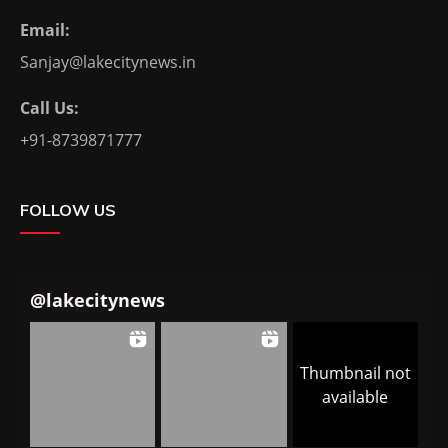
Email:
Sanjay@lakecitynews.in
Call Us:
+91-8739871777
FOLLOW US
@
lakecitynews
Thumbnail not
available