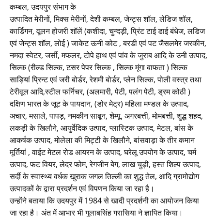
कम्बल, उदयपुर संभाग के
उत्पादित मेरीनों, मिक्स मेरीनों, देशी कम्बल, जेन्ट्स शॉल, लेडिज शॉल,
कार्डिगन, वूलन होजरी शॉलें (कशीदा, चुन्दड़ी, प्रिंट टाई डाई बंधेज, लडिज
एवं जेन्ट्स शॉल, लोई ) जाकेट ऊनी कोट , बरडी एवं पट जैसलमेर जरकीन,
नमदा स्वेटर, जर्सी, मफलर, टोपे हाथ एवं पांव के जुराब आदि के उनी उत्पाद,
सिल्क (रील्ड सिल्क, टसर पेपर सिल्क , सिल्क मूंगा बाफता ) सिल्क
साड़ियां प्रिन्ट एवं जरी बोर्डर, रेशमी बोर्डर, प्लेन सिल्क, पोली वस्त्र तथा
टेरीवूल आदि,स्टील फर्निचर, (अलमारी, पेटी, पलंग पेटी, ड्रम कोठी )
दक्षिण भारत के जूट के पायदान, (डोर मेट्र) महिला मण्डल के उत्पाद,
अचार, मसाले, पापड़, नमकीन साबून, शेम्पू, अगरबत्ती, मोमबत्ती, शुद्ध शहद,
लकड़ी के खिलौने, आयुर्वेदिक उत्पाद, प्लास्टिक उत्पाद, मेटल, बांस के
आकर्षक उत्पाद, मोलेला की मिट्टी के खिलौने, बांसवाड़ा के तीर कमान
मूर्तियां , वाईट मेटल रोड आयरन के उत्पाद, घरेलू उपयोग के उत्पाद, चर्म
उत्पाद, फट वियर, लेदर फोम, रेगजीन बेग, लाख चुड़ी, हस्त शिल्प उत्पाद,
सर्दी के स्वास्थ्य वर्धक खुराक जगल तिल्ली का शुद्ध तेल, आदि ग्रामोद्योग
उत्पादकों के द्वारा प्रदर्शन एवं विपणन किया जा रहा है।
उन्होंने बताया कि उदयपुर में 1984 से खादी प्रदर्शनी का आयोजन किया
जा रहा है। अंत में आभार भी गुलाबसिंह गरासिया ने ज्ञापित किया।