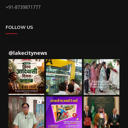
+91-8739871777
FOLLOW US
@
lakecitynews